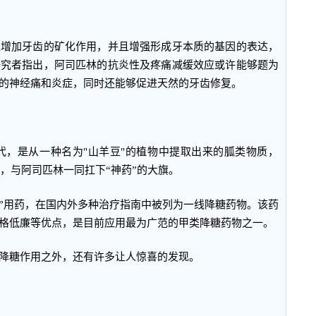
显增加牙齿的矿化作用，并且增强形成牙本质的基因的表达，
研究者指出，阿司匹林的抗炎性及疼痛减缓效应或许能够题为
的神经痛和炎症，同时还能够促进天然的牙齿修复。
年代，是从一种名为"山羊豆"的植物中提取出来的胍类物质，
此，与阿司匹林一同扛下“神药”的大旗。
威”用药，在国内外多种治疗指南中被列为一线降糖药物。该药
格低廉等优点，是目前应用最为广范的甲类降糖药物之一。
降糖作用之外，还有许多让人惊喜的发现。