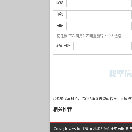
昵称
邮箱
网址
记住我,下次回复时不用重新输入个人信息
验证的码
◎欢迎参与讨论，请在这里发表您的看法、交流您
相关推荐
Copyright www.bxb120.cn 河北无极血康中医