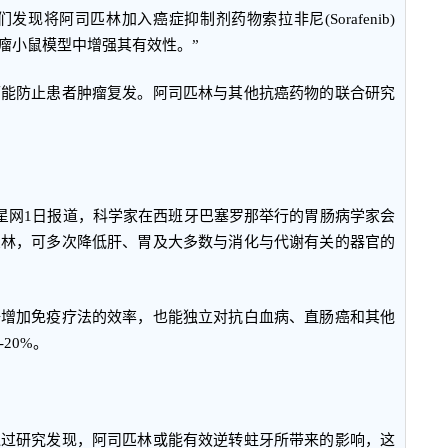
：“我们发现将阿司匹林加入癌症抑制剂药物索拉非尼(Sorafenib)
瘤小鼠模型中增强其有效性。”
可能防止患者肿瘤复发。阿司匹林与其他抗癌药物的联合研究
卫星网1日报道，科学家在西班牙巴塞罗那举行的胃肠病学家会
匹林，可多次降低肝、胃及大多数与消化与代谢有关的器官的
倍增加免疫疗法的效率，也能独立对抗白血病、直肠癌和其他
20%。
通过研究发现，阿司匹林或能有效逆转蛀牙所带来的影响，这