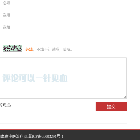
必填
选填
选填
必填
，不填不让过哦，嘻嘻。
的观点。
医院-白血病中医治疗网.
冀ICP备05003291号-1