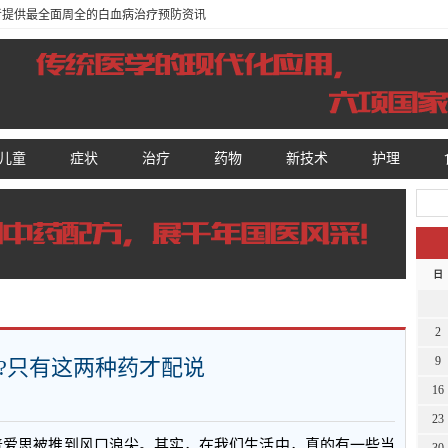
患者提供最全面周全的白血病治疗预防资讯
儿童
症状
治疗
药物
新技术
护理
日
2
9
”?只有这两种药才配说
16
23
莎普爱思被推到风口浪尖。其实，在我们生活中，真的有一些当