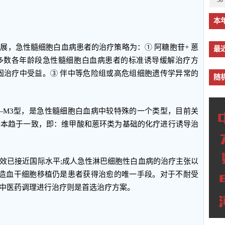
30
本
，急性髓细胞白血病患者的治疗策略为：① 阿糖胞苷+ 蒽
最
多数各年龄段急性髓细胞白血病患者的标准诱导缓解治疗方
固治疗中受益。③ 伴中等危险组或高危组细胞遗传学异常的
随
M3型，是急性髓细胞白血病中较特殊的一个类型，目前关
基本趋于一致，即：维甲酸和蒽环类为基础的化疔进行诱导治
已接近国际水平;成人急性淋巴细胞性白血病的治疗主张以
因造血干细胞移植仍是患者获得治愈的唯一手段。对于不耐受
中医药调理进行治疗则是首选治疗方案。