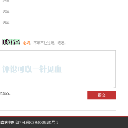
必填
选填
选填
必填
，不填不让过哦，嘻嘻。
的观点。
医院-白血病中医治疗网.
冀ICP备05003291号-1