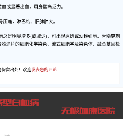
血或显著出血，周身酸痛乏力。
骨压痛，淋巴结、肝脾肿大。
总是明显增多(或减少)，可出现原始或幼稚细胞。骨髓穿刺
括骨髓涂片的细胞化学染色、流式细胞学及染色体、融合基因检
请保留出处！欢迎
发表您的评论