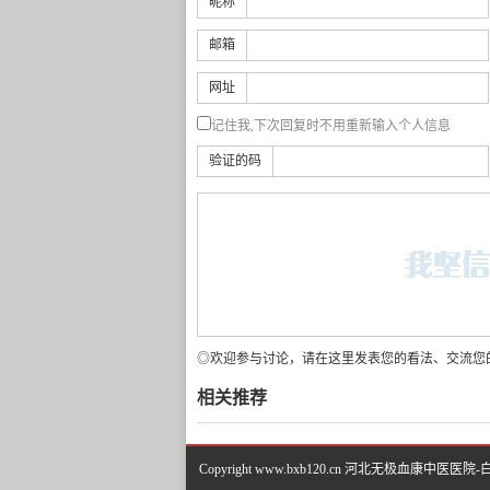
昵称
邮箱
网址
记住我,下次回复时不用重新输入个人信息
验证的码
◎欢迎参与讨论，请在这里发表您的看法、交流您
相关推荐
Copyright www.bxb120.cn 河北无极血康中医