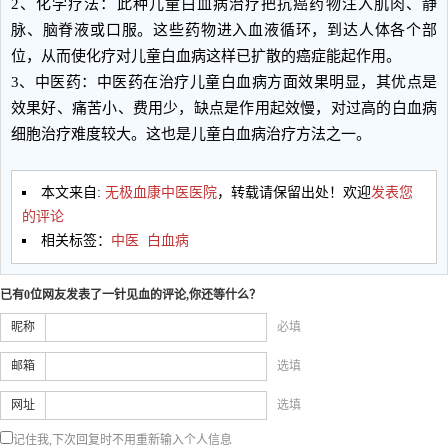
2、化学疗法：此种儿童白血病治疗把抗癌药物注入肌肉、静
脉、脑脊液或口服。这些药物进入血液循环，到达人体各个部
位，从而使化疗对儿童白血病这样已扩散的癌症能起作用。
3、中医药：中医药在治疗儿童白血病方面效果明显，其优点是
效果好、痛苦小、费用少，缺点是作用起效慢，对过高的白血病
细胞治疗难度较大。这也是儿童白血病治疗方法之一。
本文来自:
无极血康中医医院
，转载请保留出处！欢迎
发表您
的评论
相关标签：
中医
白血病
已有0位网友发表了一针见血的评论,你还等什么？
昵称
必填
邮箱
选填
网址
选填
记住我,下次回复时不用重新输入个人信息