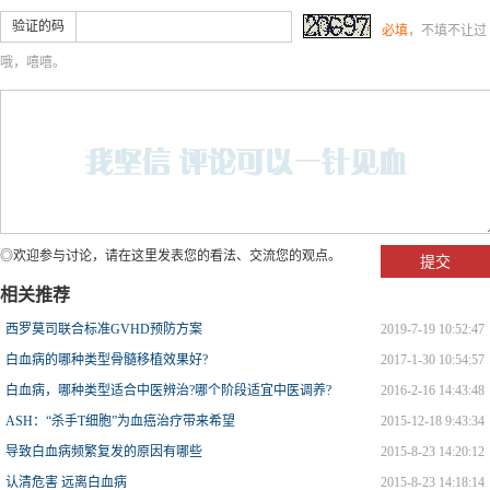
验证的码
必填
，不填不让过
哦，嘻嘻。
◎欢迎参与讨论，请在这里发表您的看法、交流您的观点。
相关推荐
西罗莫司联合标准GVHD预防方案
2019-7-19 10:52:47
白血病的哪种类型骨髓移植效果好?
2017-1-30 10:54:57
白血病，哪种类型适合中医辨治?哪个阶段适宜中医调养?
2016-2-16 14:43:48
ASH：“杀手T细胞”为血癌治疗带来希望
2015-12-18 9:43:34
导致白血病频繁复发的原因有哪些
2015-8-23 14:20:12
认清危害 远离白血病
2015-8-23 14:18:14