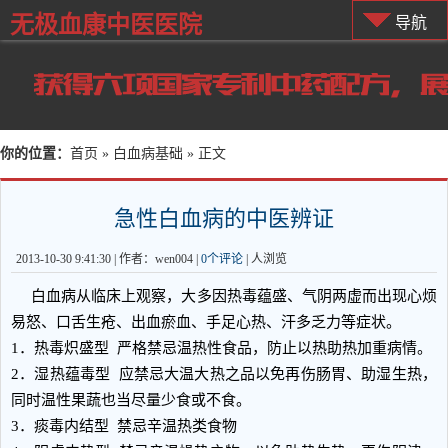
无极血康中医医院
导航
你的位置：
首页
»
白血病基础
» 正文
急性白血病的中医辨证
2013-10-30 9:41:30 | 作者：wen004 |
0个评论
|
人浏览
白血病从临床上观察，大多因热毒蕴盛、气阴两虚而出现心烦
易怒、口舌生疮、出血瘀血、手足心热、汗多乏力等症状。
1．热毒炽盛型 严格禁忌温热性食品，防止以热助热加重病情。
2．湿热蕴毒型 应禁忌大温大热之品以免再伤肠胃、助湿生热，
同时温性果蔬也当尽量少食或不食。
3．痰毒内结型 禁忌辛温热类食物