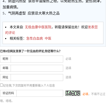
4．阴虚内热型 禁忌辛温燥热之物，以免助热生热，更伤阴津，
加重病情。
5．气阴两虚型 应禁忌大寒大热之品
本文来自:
无极血康中医医院
，转载请保留出处！欢迎
发表您
的评论
相关标签：
急性白血病
中医
已有0位网友发表了一针见血的评论,你还等什么？
昵称
必填
邮箱
选填
网址
选填
记住我,下次回复时不用重新输入个人信息
验证的码
必填
，不填不让过
哦，嘻嘻。