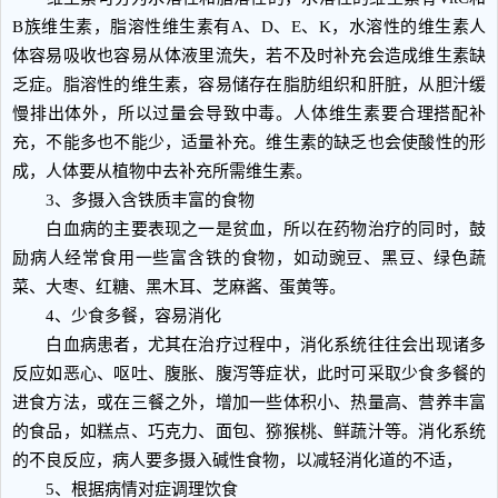
B族维生素，脂溶性维生素有A、D、E、K，水溶性的维生素人
体容易吸收也容易从体液里流失，若不及时补充会造成维生素缺
乏症。脂溶性的维生素，容易储存在脂肪组织和肝脏，从胆汁缓
慢排出体外，所以过量会导致中毒。人体维生素要合理搭配补
充，不能多也不能少，适量补充。维生素的缺乏也会使酸性的形
成，人体要从植物中去补充所需维生素。
3、多摄入含铁质丰富的食物
白血病的主要表现之一是贫血，所以在药物治疗的同时，鼓
励病人经常食用一些富含铁的食物，如动豌豆、黑豆、绿色蔬
菜、大枣、红糖、黑木耳、芝麻酱、蛋黄等。
4、少食多餐，容易消化
白血病患者，尤其在治疗过程中，消化系统往往会出现诸多
反应如恶心、呕吐、腹胀、腹泻等症状，此时可采取少食多餐的
进食方法，或在三餐之外，增加一些体积小、热量高、营养丰富
的食品，如糕点、巧克力、面包、猕猴桃、鲜蔬汁等。消化系统
的不良反应，病人要多摄入碱性食物，以减轻消化道的不适，
5、根据病情对症调理饮食