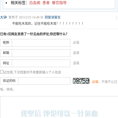
相关标签：
白血病
患者
餐饮指导
1
大钟
发布于 2021/2/25 14:49:38
回复该留言
不能吃木耳的，记住不能吃木耳！！！！！！！！！
已有1位网友发表了一针见血的评论,你还等什么？
昵称
必填
邮箱
选填
网址
选填
记住我,下次回复时不用重新输入个人信息
验证的码
必填
，不填不让过
哦，嘻嘻。