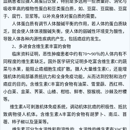
血病患者应摄人高蛋白饮食，特别是多选用一些质量好、消化与
吸收率高的植物性蛋白和豆类蛋白质，如、豆腐、豆腐脑、豆腐
于、腐竹、豆浆等。以补充身体对蛋白质的需要。
人体蛋白质有调节人体酸碱平衡的作用，若人体的蛋白质缺
乏，就会使人体体液酸碱失衡，使人体的弱碱性环境变为酸性，
导致人体各种内源性疾病的产生，包括癌症的发生。
2、多进食含维生素丰富的食物
临床资料证明，恶性肿瘤患者中约有70～90％的人体内有不
同程度的维生素缺乏。国外医学研究证明多吃富含维生素C的蔬
菜与水果，能阻止癌细胞生成扩散。摄人大量维生素C，还能增
强机体的局部基质抵抗力和全身免疫功能，从而达到控制和治疗
癌症的目的。含维生素C丰富的食物有油菜、雪里蕻、西红柿、
小白莱、韭莱、荠莱、山楂、柑桔、鲜枣、猕猴桃、沙棘及柠檬
等。
维生素A可刺激机体免疫系统，调动机体抗癌的积极性、抵抗
致病物侵人机体。含维生素A丰富的食物有胡萝卜、南瓜、苜
蓿、柿子椒以及菠莱等。
维生素可分为水溶性和脂溶性的，水溶性的维生素有VitC和