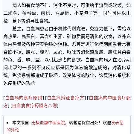
病人如有食纳不佳、消化不良时，可供给半流质或软饭，如
二米粥、蒸蛋羹、酸奶、豆腐脑、小笼包子等，同时可佐以山
楂、萝卜等消导性食物。
总之，白血病患者由于机体代谢亢进，免疫力低下，需给以
高热量、高蛋白、富含维生素、矿物质而易消化的饮食，以补充
体内热量及各种营养物质的消耗。尤其是进行化疗期间患者常有
食欲不振、腹胀、腹泻、恶心、呕吐等消化道反应，应注意菜肴
的色、香、味、型，以引起患者的食欲。白血病的病人在治疗期
间出现的一系列不良反应都是因为体液偏酸造成的，对消化系
统，免疫系统都造成了破坏，改变体液的酸化，恢复消化系统和
免疫系统的功能
[
白血病的食疗原则
] [
白血病辩证食疗方
] [
白血病的中医食疗配
方
] [
白血病食疗药膳方八则
]
本文来自:
无极血康中医医院
，转载请保留出处！欢迎
发表您
的评论