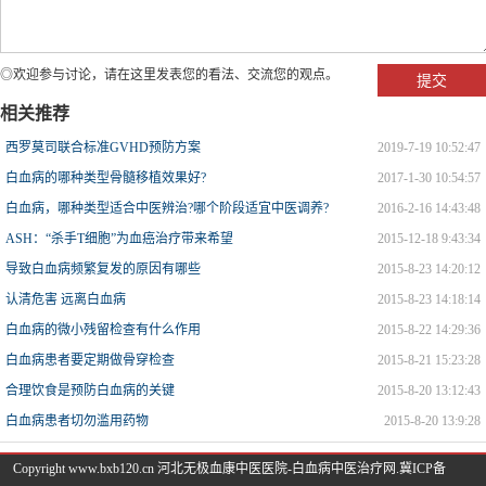
◎欢迎参与讨论，请在这里发表您的看法、交流您的观点。
相关推荐
西罗莫司联合标准GVHD预防方案
2019-7-19 10:52:47
白血病的哪种类型骨髓移植效果好?
2017-1-30 10:54:57
白血病，哪种类型适合中医辨治?哪个阶段适宜中医调养?
2016-2-16 14:43:48
ASH：“杀手T细胞”为血癌治疗带来希望
2015-12-18 9:43:34
导致白血病频繁复发的原因有哪些
2015-8-23 14:20:12
认清危害 远离白血病
2015-8-23 14:18:14
白血病的微小残留检查有什么作用
2015-8-22 14:29:36
白血病患者要定期做骨穿检查
2015-8-21 15:23:28
合理饮食是预防白血病的关键
2015-8-20 13:12:43
白血病患者切勿滥用药物
2015-8-20 13:9:28
Copyright www.bxb120.cn 河北无极血康中医医院-白血病中医治疗网.
冀ICP备