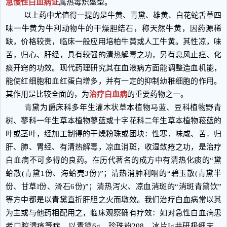
急慢性白血病证
属热毒炽盛型。
以上药中尤值得一提的是牛黄、青黛、雄黄、白花蛇舌草四
味一牛黄为牛利动物牛的干燥胆结石，称天然牛黄，因药源稀
缺，价格较贵，临床一般应用培柏牛黄或人工牛黄。其性凉，味
苦，归心、肝经，具有较强的清热解毒之功，另有息风止痉、化
痰开窍的功效。现代药理研究其在血液病方面能调整造血机能，
能使红细胞和血红蛋白增多，并有一定的抑制幼稚细胞的作用。
其作用是比较全面的，为
治疗白血病
的重要药物之一。
青黛为爵床科多年生灌木状草本植物马蓝、豆科植物野青
树、蓼科一年生草本植物蓼蓝或十字花科二年生草本植物菘蓝的
叶或茎叶，经加工制得的干燥粉珠或团块：性寒．味咸、苦．归
肝、肺、胃经、有清热解毒，凉血消斑，收湿敛疮之功，是治疗
白血病不可多得的良药。在历代著名的成方中有清热化痰的“黛
蛤散(青黛1份、海蛤壳3份)”；清热消肿利咽的“碧玉散(青黛半
份、甘草l份、滑石6份)”；清热泻火、凉血消斑的“消斑青黛饮”
等方中都是以青黛直折肝胆之火而墩效。我们治疗白血病常以其
为主或与他药相配用之，临床观察确有疗效：如对急性白血病患
者口腔溃疡等症，以青黛6g、珍珠粉208、冰片Ig共研极细末，