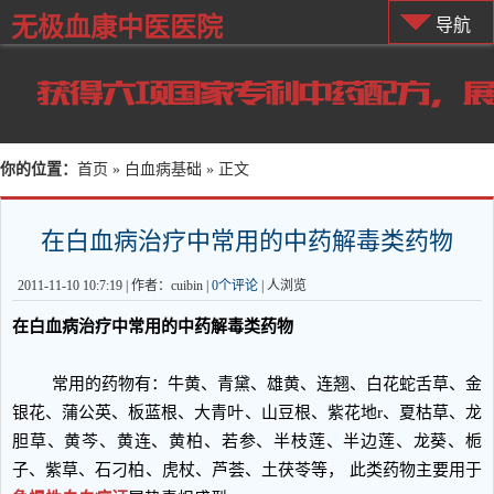
无极血康中医医院
导航
你的位置：
首页
»
白血病基础
» 正文
在白血病治疗中常用的中药解毒类药物
2011-11-10 10:7:19 | 作者：cuibin |
0个评论
|
人浏览
在白血病治疗中常用的中药解毒类药物
常用的药物有：牛黄、青黛、雄黄、连翘、白花蛇舌草、金
银花、蒲公英、板蓝根、大青叶、山豆根、紫花地r、夏枯草、龙
胆草、黄芩、黄连、黄柏、若参、半枝莲、半边莲、龙葵、栀
子、紫草、石刁柏、虎杖、芦荟、土茯苓等， 此类药物主要用于