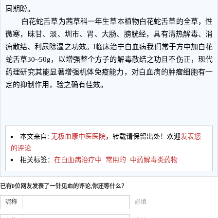
同期盼。
白花蛇舌草为茜草科一年生草本植物白花蛇舌草的全草，性
微寒，昧甘、淡、圳市、胃、大肠、膀胱经，具有清热解毒、消
痈散结、利尿除湿之功效。l临床治宁白血病我们常于方中加白花
蛇舌草30~50g，以增强整个方子的解毒散结之功且不伤正，现代
药理研究其能显著增强机体免疫能力，对白血病的肿瘤细胞有一
定的抑制作用，验之确有佳效。
本文来自:
无极血康中医医院
，转载请保留出处！欢迎
发表您
的评论
相关标签：
在白血病治疗中
常用的
中药解毒类药物
已有0位网友发表了一针见血的评论,你还等什么？
昵称
必填