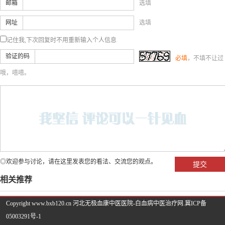
邮箱
选填
网址
选填
记住我,下次回复时不用重新输入个人信息
验证的码
必填
，不填不让过
哦，嘻嘻。
◎欢迎参与讨论，请在这里发表您的看法、交流您的观点。
相关推荐
Copyright www.bxb120.cn 河北无极血康中医医院-白血病中医治疗网.
冀ICP备
05003291号-1