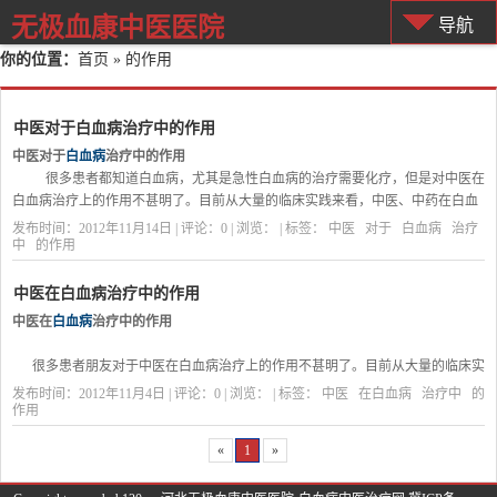
无极血康中医医院
导航
你的位置：
首页
» 的作用
中医对于白血病治疗中的作用
中医对于
白血病
治疗中的作用
很多患者都知道白血病，尤其是急性白血病的治疗需要化疗，但是对中医在
白血病治疗上的作用不甚明了。目前从大量的临床实践来看，中医、中药在白血
病治疗中尽早参与可明显改善患者的病情。中医对人体的调理是全面的，中医对
发布时间：2012年11月14日 | 评论：0 | 浏览：
| 标签：
中医
对于
白血病
治疗
气血、阴阳、脏腑的调理可以对应于西医的免疫功能、免疫状态的调节等，也就
中
的作用
是说中医对改善患者的生活质量有明显优势，因此，中医、中药的尽早参与对疾
病的恢复非常有利。在当前的医疗条件下，中医中医突出的优势表现在以下三个
中医在白血病治疗中的作用
方面：
中医在
白血病
治疗中的作用
...
很多患者朋友对于中医在白血病治疗上的作用不甚明了。目前从大量的临床实
践来看，中医、中药在白血病治疗中尽早参与可明显改善患者的病情。中医对人
发布时间：2012年11月4日 | 评论：0 | 浏览：
| 标签：
中医
在白血病
治疗中
的
体的调理是全面的，中医对气血、阴阳、脏腑的调理可以对应于西医的免疫功
作用
能、免疫状态的调节等，也就是说中医对改善患者的生活质量有明显优势，因
«
1
»
此，中医、中药的尽早参与对疾病的恢复非常有利。在当前的医疗条件下，中医
中医突出的优势表现在以下几个个方面：