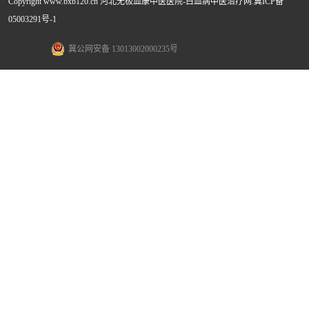
...
Copyright www.bxb120.cn 河北无极血康中医医院-白血病中医治疗网.
冀ICP备
05003291号-1
冀公网安备 13013002000235号