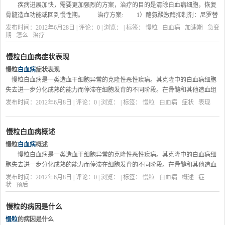
疾病进展加快，需要更加强烈的方案，治疗的目的是清除白血病细胞，恢复
骨髓造血功能或回到慢性期。 治疗方案: 1）酪氨酸激酶抑制剂：尼罗替
尼 或者达沙替尼 2）配型相合的相关或无关供者的异基因造血干细胞移植
发布时间：2012年6月28日 | 评论：0 | 浏览：
| 标签：
慢粒
白血病
加速期
急变
（HSCT）（酪氨酸激酶抑制剂无法耐受时考虑）。 3）可采用新药临床试
期
怎么
治疗
验。 一些病人诊断时外周血出现大量的白细胞，引起血液循环阻力增大及血
管堵塞，引起出血或高凝血症等，需要通过白细胞分离术或化疗来降低白血病细
慢粒白血病症状表现
胞数量。同时需要大量补液，将细胞坏死释放出来的毒性物质排除体外。
慢粒
白血病
症状表现
...
慢粒白血病是一类造血干细胞异常的克隆性恶性疾病。其克隆中的白血病细胞
失去进一步分化成熟的能力而停滞在细胞发育的不同阶段。在骨髓和其他造血组
织中白血病细胞大量增生积聚并浸润其他器官和组织，同时使正常造血受抑制，
发布时间：2012年6月8日 | 评论：0 | 浏览：
| 标签：
慢粒
白血病
症状
表现
临床表现为贫血、出血、感染、肝脾肿大及各器官浸润症状。
慢粒症状
...
慢粒白血病概述
慢粒
白血病
概述
慢粒白血病是一类造血干细胞异常的克隆性恶性疾病。其克隆中的白血病细
胞失去进一步分化成熟的能力而停滞在细胞发育的不同阶段。在骨髓和其他造血
组织中白血病细胞大量增生积聚并浸润其他器官和组织，同时使正常造血受抑
发布时间：2012年6月8日 | 评论：0 | 浏览：
| 标签：
慢粒
白血病
概述
症
制，临床表现为贫血、出血、感染、肝脾肿大及各器官浸润症状。
状
预后
...
慢粒的病因是什么
慢粒
的病因是什么