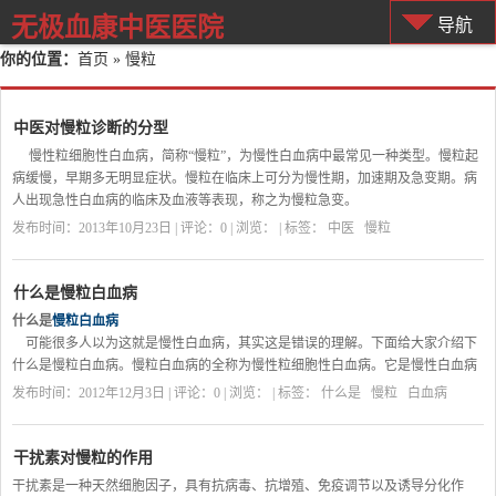
无极血康中医医院
导航
你的位置：
首页
» 慢粒
中医对慢粒诊断的分型
慢性粒细胞性白血病，简称“慢粒”，为慢性白血病中最常见一种类型。慢粒起
病缓慢，早期多无明显症状。慢粒在临床上可分为慢性期，加速期及急变期。病
人出现急性白血病的临床及血液等表现，称之为慢粒急变。
慢粒白血病在白血病中式一种常发的疾病，慢粒白血病属于中医“虚劳”、“积
发布时间：2013年10月23日 | 评论：0 | 浏览：
| 标签：
中医
慢粒
聚”、“血证”的范畴，主要是根据其临床体征和舌脉决定的。中医分型为：热毒炽
盛型、气滞血瘀型、正虚瘀结型。
1、正虚瘀结：白血病患者积块坚硬，疼痛不移，神疲倦怠，不思饮食，消瘦脱
什么是慢粒白血病
形，面色萎黄，自汗盗汗，肌肤甲错，头晕心慌，唇甲少华，舌淡或暗，脉弦细
什么是
慢粒白血病
或沉细。
可能很多人以为这就是慢性白血病，其实这是错误的理解。下面给大家介绍下
2、热毒炽盛：壮热持续，汗出不解，烦躁不安，甚则谵语神昏，口燥而不甚
什么是慢粒白血病。慢粒白血病的全称为慢性粒细胞性白血病。它是慢性白血病
渴，肋下肿块继增， 硬痛不移，白血病患者倦怠乏力，形体消瘦，面色晦暗，骨
的一种类型。它的早期没有什么明显症状。
发布时间：2012年12月3日 | 评论：0 | 浏览：
| 标签：
什么是
慢粒
白血病
节剧痛，或衄血不止，舌红无苔，脉细数。
慢粒白血病是一类造血干细胞异常的克隆性恶性疾病。其克隆中的白血病细胞
3、气滞血瘀：腔腹胀满、肋下有块，软而不坚，固定不移，苔薄脉弦。对于慢
失去进一步分化成熟的能力而停滞在细胞发育的不同阶段。在骨髓和其他造血组
粒的治疗，当白细胞计数在100×10^9/L以下时需要立刻治疗，在200×10^9/L以上
织中白血病细胞大量增生积聚并浸润其他器官和组织，同时使正常造血受抑制，
干扰素对慢粒的作用
时需要采取积极治疗措施。现在最好的治疗方式是中西结合，花费少、痛苦小、
临床表现为贫血、出血、感染、肝脾肿大及各器官浸润症状。慢粒白血病(慢性粒
干扰素是一种天然细胞因子，具有抗病毒、抗增殖、免疫调节以及诱导分化作
效果好。