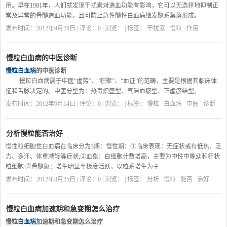
细胞性白血病)是起病缓慢，早期症状不明显的一种慢性白血病，临床上可分为慢
用。早在1981年，人们就发现干扰素对造血功能有影响，它可以无选择地抑制正
性期，加速期及急变期，急变后预后极差。慢粒在临床上可分为慢性期，加速期
常及异常的骨髓造血功能，且可防止急性髓性白血病继发髓系集落形成。
及急变期。病人出现急性白血病的临床及血液等表现，称之为慢粒急变。多数患
发布时间：2012年9月28日 | 评论：0 | 浏览：
| 标签：
干扰素
慢粒
作用
者中数生存期为3--4年，慢粒发生急变后预后极差。
...
慢粒白血病的中医诊断
慢粒白血病
的中医诊断
慢粒白血病属于中医“虚劳”、“积聚”、“血证”的范畴，主要是根据其临床体
征和舌脉决定的。中医分型为：热毒炽盛型、气滞血瘀型、正虚瘀结型。
1、正虚瘀结：白血病患者积块坚硬，疼痛不移，神疲倦怠，不思饮食，消
发布时间：2012年9月14日 | 评论：0 | 浏览：
| 标签：
慢粒
白血病
中医
诊断
瘦脱形，面色萎黄，自汗盗汗，肌肤甲错，头晕心慌，唇甲少华，舌淡或暗，脉
弦细或沉细。
...
分析慢粒能否治好
慢性粒细胞性白血病在临床分为3期：慢性期：①临床表现：无症状或有低热、乏
力、多汗、体重减轻等症状;②血象：白细胞计数增高，主要为中性中晚幼和杆状
粒细胞 ③骨髓象：增生明显至极度活跃，以粒系增生为主
发布时间：2012年8月25日 | 评论：0 | 浏览：
| 标签：
分析
慢粒
能否
治好
慢粒白血病加速期和急变期怎么治疗
慢粒
白血病
加速期和急变期怎么治疗