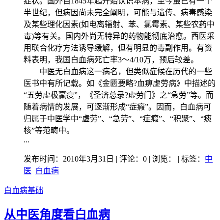
症状。国外自1845年起开始认识本病，至今虽已有一个
半世纪，但病因尚未完全阐明，可能与遗传、病毒感染
及某些理化因素(如电离辐射、苯、氯霉素、某些农药中
毒)等有关。国内外尚无特异的药物能彻底治愈。西医采
用联合化疗方法诱导缓解，但有明显的毒副作用。有资
料表明，我国白血病死亡率3～4/10万，预后较差。
中医无白血病这一病名，但类似症候在历代的一些
医书中有所记载。如《金匮要略?血痹虚劳病》中描述的
“五劳虚极羸瘦”，《圣济总录?虚劳门》之“急劳”等。而
随着病情的发展，可逐渐形成“症瘕”。因而，白血病可
归属于中医学中“虚劳”、“急劳”、“症瘕”、“积聚”、“痰
核”等范畴中。
...
发布时间：2010年3月31日 | 评论：0 | 浏览：
| 标签：
中
医
白血病
白血病基础
从中医角度看白血病