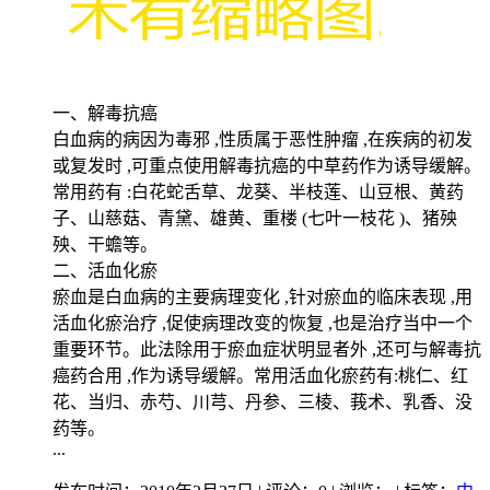
一、解毒抗癌
白血病的病因为毒邪 ,性质属于恶性肿瘤 ,在疾病的初发
或复发时 ,可重点使用解毒抗癌的中草药作为诱导缓解。
常用药有 :白花蛇舌草、龙葵、半枝莲、山豆根、黄药
子、山慈菇、青黛、雄黄、重楼 (七叶一枝花 )、猪殃
殃、干蟾等。
二、活血化瘀
瘀血是白血病的主要病理变化 ,针对瘀血的临床表现 ,用
活血化瘀治疗 ,促使病理改变的恢复 ,也是治疗当中一个
重要环节。此法除用于瘀血症状明显者外 ,还可与解毒抗
癌药合用 ,作为诱导缓解。常用活血化瘀药有:桃仁、红
花、当归、赤芍、川芎、丹参、三棱、莪术、乳香、没
药等。
...