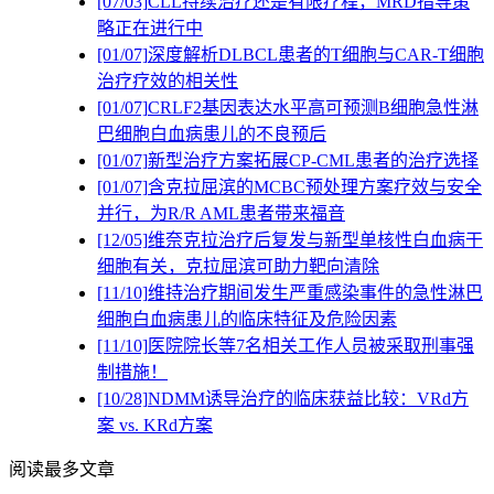
[07/03]
CLL持续治疗还是有限疗程，MRD指导策
略正在进行中
[01/07]
深度解析DLBCL患者的T细胞与CAR-T细胞
治疗疗效的相关性
[01/07]
CRLF2基因表达水平高可预测B细胞急性淋
巴细胞白血病患儿的不良预后
[01/07]
新型治疗方案拓展CP-CML患者的治疗选择
[01/07]
含克拉屈滨的MCBC预处理方案疗效与安全
并行，为R/R AML患者带来福音
[12/05]
维奈克拉治疗后复发与新型单核性白血病干
细胞有关，克拉屈滨可助力靶向清除
[11/10]
维持治疗期间发生严重感染事件的急性淋巴
细胞白血病患儿的临床特征及危险因素
[11/10]
医院院长等7名相关工作人员被采取刑事强
制措施！
[10/28]
NDMM诱导治疗的临床获益比较：VRd方
案 vs. KRd方案
阅读最多文章