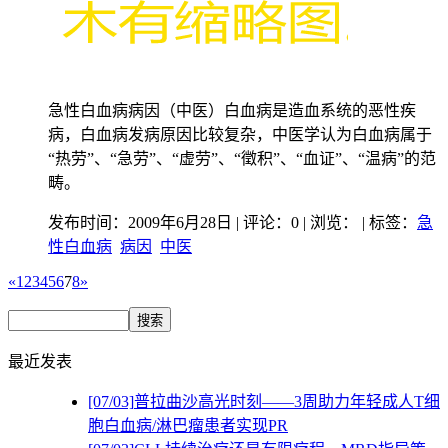
急性白血病病因（中医）白血病是造血系统的恶性疾
病，白血病发病原因比较复杂，中医学认为白血病属于
“热劳”、“急劳”、“虚劳”、“徵积”、“血证”、“温病”的范
畴。
发布时间：2009年6月28日 | 评论：0 | 浏览：
| 标签：
急
性白血病
病因
中医
«
1
2
3
4
5
6
7
8
»
最近发表
[07/03]
普拉曲沙高光时刻——3周助力年轻成人T细
胞白血病/淋巴瘤患者实现PR