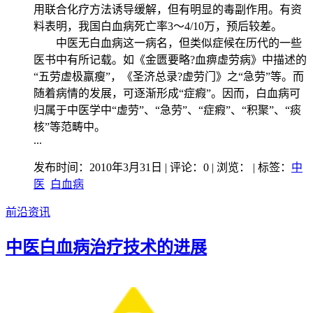
用联合化疗方法诱导缓解，但有明显的毒副作用。有资
料表明，我国白血病死亡率3～4/10万，预后较差。
中医无白血病这一病名，但类似症候在历代的一些
医书中有所记载。如《金匮要略?血痹虚劳病》中描述的
“五劳虚极羸瘦”，《圣济总录?虚劳门》之“急劳”等。而
随着病情的发展，可逐渐形成“症瘕”。因而，白血病可
归属于中医学中“虚劳”、“急劳”、“症瘕”、“积聚”、“痰
核”等范畴中。
...
发布时间：2010年3月31日 | 评论：0 | 浏览：
| 标签：
中
医
白血病
前沿资讯
中医白血病治疗技术的进展