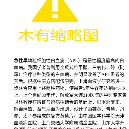
急性早幼粒细胞性白血病（APL）是恶性程度最高的白
血病。我国学者曾利用全反式维甲酸、三氧化二砷（砒
霜）治疗这种类型的白血病，并明显改善了APL患者的
预后。根据中医方药配伍原则，上海血液学研究所进一
步联合应用上述两种药物，使患者5年生存率达到94%以
上。上个世纪80年代，解放军大连210医院的中医专家黄
世林教授在辨证与辨病相结合的基础上，以驱邪复正、
解毒清热、益气活血为治则，设计了由雄黄、青黛、丹
参、太子参组成的复方黄黛片。由中国医学科学院天津
血液病医院、上海交通大学附属瑞金医院、山东大学齐